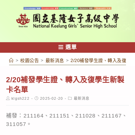
跳
轉
至
主
要
內
選單
容
>
校園公告
>
最新消息
>
2/20補發學生證、轉入及復學
2/20補發學生證、轉入及復學生新製
卡名單
Post
Post
Post
klgsh222
2025-02-20
最新消息
author:
published:
category:
補發：211164、211151、211028、211167、
311057。