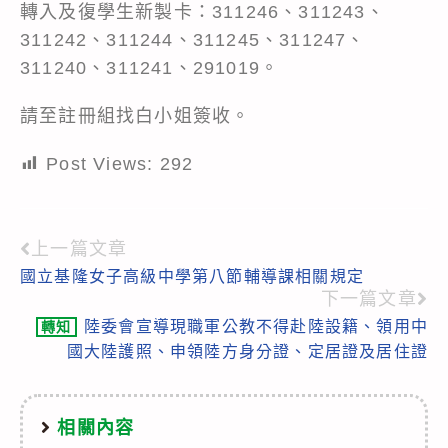
轉入及復學生新製卡：311246、311243、
311242、311244、311245、311247、
311240、311241、291019。
請至註冊組找白小姐簽收。
Post Views:
292
上一篇文章
Read
國立基隆女子高級中學第八節輔導課相關規定
more
下一篇文章
articles
陸委會宣導現職軍公教不得赴陸設籍、領用中
轉知
國大陸護照、申領陸方身分證、定居證及居住證
相關內容