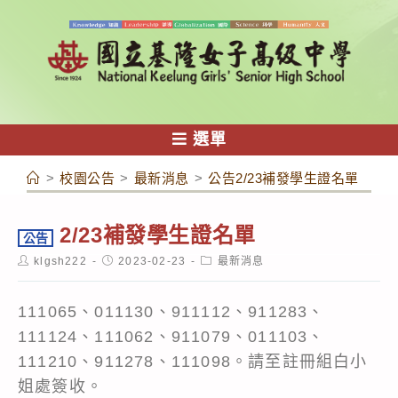
跳
轉
至
主
要
內
選單
容
>
校園公告
>
最新消息
>
公告2/23補發學生證名單
2/23補發學生證名單
公告
Post
Post
Post
klgsh222
2023-02-23
最新消息
author:
published:
category:
111065、011130、911112、911283、
111124、111062、911079、011103、
111210、911278、111098。請至註冊組白小
姐處簽收。