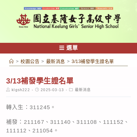
跳
轉
至
主
要
內
選單
容
>
校園公告
>
最新消息
>
3/13補發學生證名單
3/13補發學生證名單
Post
Post
Post
klgsh222
2025-03-13
最新消息
author:
published:
category:
轉入生：311245。
補發：211167、311140、311108、111152、
111112、211054。