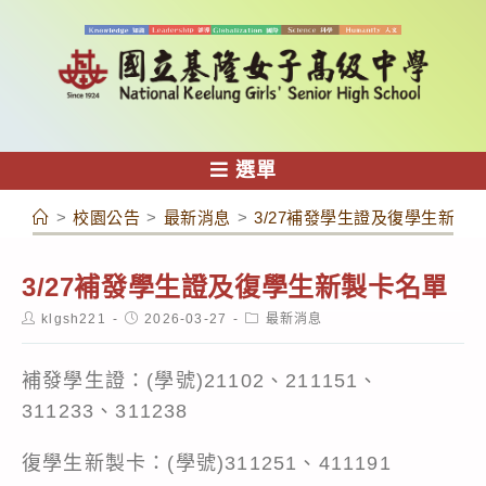
跳
轉
至
主
要
內
選單
容
>
校園公告
>
最新消息
>
3/27補發學生證及復學生新製
3/27補發學生證及復學生新製卡名單
Post
Post
Post
klgsh221
2026-03-27
最新消息
author:
published:
category:
補發學生證：(學號)21102、211151、
311233、311238
復學生新製卡：(學號)311251、411191