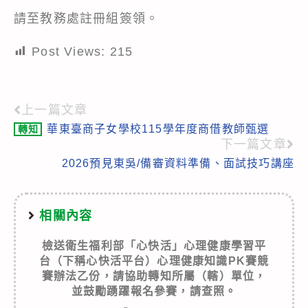
請至教務處註冊組簽領。
Post Views:
215
上一篇文章
Read
華東臺商子女學校115學年度商借教師甄選
轉知
more
下一篇文章
articles
2026預見東吳/備審資料準備、面試技巧講座
相關內容
檢送衛生福利部「心快活」心理健康學習平
台（下稱心快活平台）心理健康知識PK賽競
賽辦法乙份，請協助轉知所屬（轄）單位，
並鼓勵踴躍報名參賽，請查照。