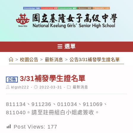
跳
轉
至
主
要
內
選單
容
>
校園公告
>
最新消息
>
公告3/31補發學生證名單
3/31補發學生證名單
公告
Post
Post
Post
klgsh222
2022-03-31
最新消息
author:
published:
category:
811134、911236、011034、911069、
811040。請至註冊組白小姐處簽收。
Post Views:
177