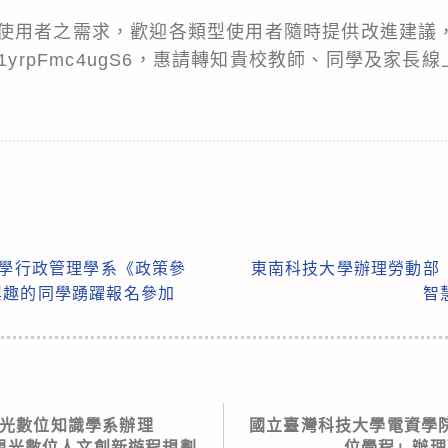
使用者之需求，歡迎各類型使用者隨時提供改進建議
tQ1yrpFmc4ugS6
，惠請轉知貴校教師、同學及家長線
大學行政管理學系《政策參
東南科技大學辦理勞動部
興趣的同學踴躍報名參加
智
光數位知識學系辦理
國立臺灣科技大學電資學
五屆觀光數位人文創新遊程規劃
位學程」辦理