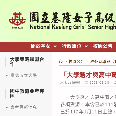
跳
轉
至
主
要
內
關於基女
行政單位
校園公告
容
大學策略聯盟合
>
校園公告
>
校外宣導與活
作
「大學選才與高中育
臺北市立大學
Post
Post
P
klgsh600
2023-02-13
author:
published:
c
國中教育會考專
區
一、大學選才與高中育才輔
各項資源。本會已於11
會考最新消息
已於112年1月11日