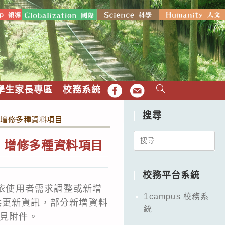
學生家長專區
校務系統
FB
EMAIL
搜尋
，增修多種資料項目
Search
版，增修多種資料項目
for:
校務平台系統
，依使用者需求調整或新增
1campus 校務系
供更新資訊，部分新增資料
統
請見附件。