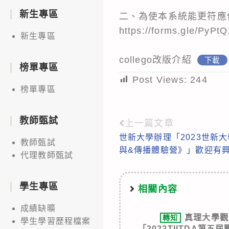
新生專區
二、為使本系統能更符應
https://forms.gle/PyP
新生專區
collego改版介紹
下載
榜單專區
Post Views:
244
榜單專區
教師甄試
上一篇文章
Read
世新大學辦理「2023世新
more
教師甄試
與&傳播體驗營》」歡迎有
代理教師甄試
articles
學生專區
相關內容
成績缺曠
真理大學觀
轉知
學生學習歷程檔案
「2022TIITDA第