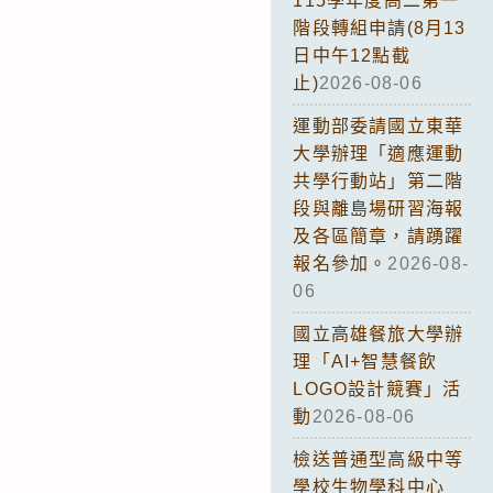
115學年度高二第一
階段轉組申請(8月13
日中午12點截
止)
2026-08-06
運動部委請國立東華
大學辦理「適應運動
共學行動站」第二階
段與離島場研習海報
及各區簡章，請踴躍
報名參加。
2026-08-
06
國立高雄餐旅大學辦
理「AI+智慧餐飲
LOGO設計競賽」活
動
2026-08-06
檢送普通型高級中等
學校生物學科中心