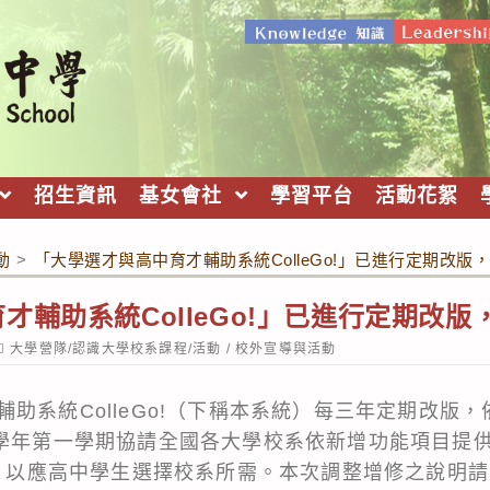
招生資訊
基女會社
學習平台
活動花絮
動
>
「大學選才與高中育才輔助系統ColleGo!」已進行定期改版
才輔助系統ColleGo!」已進行定期改
ost
大學營隊/認識大學校系課程/活動
/
校外宣導與活動
ategory:
助系統ColleGo!（下稱本系統）每三年定期改版
1學年第一學期協請全國各大學校系依新增功能項目提
上線，以應高中學生選擇校系所需。本次調整增修之說明