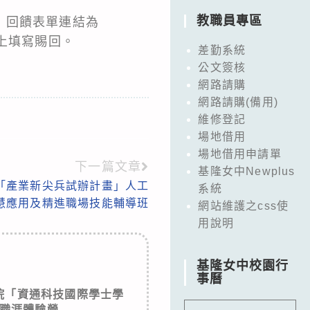
教職員專區
，回饋表單連結為
上填寫賜回。
差勤系統
公文簽核
網路請購
網路請購(備用)
維修登記
場地借用
場地借用申請單
下一篇文章
基隆女中Newplus
「產業新尖兵試辦計畫」人工
系統
慧應用及精進職場技能輔導班
網站維護之css使
用說明
基隆女中校園行
事曆
院「資通科技國際學士學
職涯體驗營