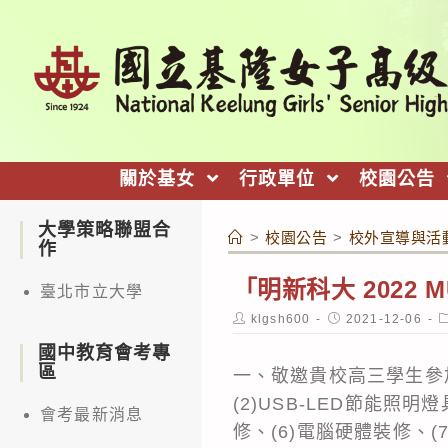
跳
轉
至
主
要
內
關於基女
行政單位
校園公告
容
大學策略聯盟合
>
校園公告
>
校外宣導與活
作
「明新科大 2022 M
臺北市立大學
Post
Post
P
klgsh600
2021-12-06
author:
published:
c
國中教育會考專
區
一、敬邀貴校高三學生參
(2)USB-LED節能照
會考最新消息
修、(6)電腦硬體裝修、