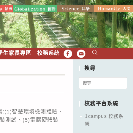
學生家長專區
校務系統
FB
EMAIL
搜尋
Search
for:
校務平台系統
(1)智慧環境檢測體驗、
1campus 校務系
封裝測試、(5)電腦硬體裝
統