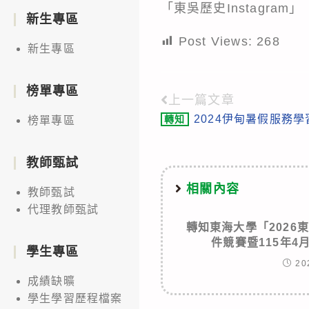
「東吳歷史Instagram」
新生專區
Post Views:
268
新生專區
榜單專區
上一篇文章
Read
2024伊甸暑假服務
轉知
榜單專區
more
articles
教師甄試
相關內容
教師甄試
代理教師甄試
轉知東海大學「2026東
件競賽暨115年4
學生專區
20
成績缺曠
學生學習歷程檔案