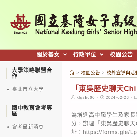
跳
轉
至
主
要
內
關於基女
行政單位
校園公告
容
大學策略聯盟合
>
校園公告
>
校外宣導與活
作
「東吳歷史聊天Ch
臺北市立大學
Post
Post
P
klgsh600
2024-02-26
author:
published:
c
國中教育會考專
區
為增進高中職學生及家長對
分，辦理「東吳歷史聊天C
會考最新消息
址：
https://forms.gle/