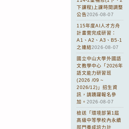
114-2重補修(1下、2
下課程)上課時間調整
公告
2026-08-07
115年度AI人才方舟
計畫需完成研習：
A1、A2、A3、B5-1
之連結
2026-08-07
國立中山大學外國語
文教學中心「2026年
語文能力研習班
(2026 /09 ~
2026/12)」招生資
訊，請踴躍報名參
加。
2026-08-07
檢送「環境部第1屆
高級中等學校內永續
部門養成培力計