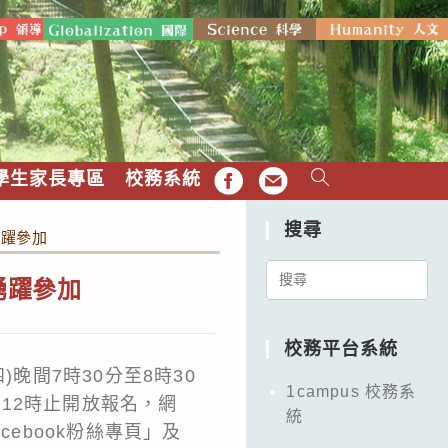
學生家長專區
校務系統
FB
EMAIL
搜尋
踴躍參加
Search
踴躍參加
for:
校務平台系統
晚間7時30分至8時30
1campus 校務系
午12時止開放報名，網
統
ebook粉絲專頁」及