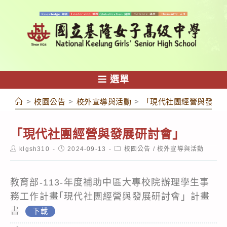
跳
轉
至
主
要
內
選單
容
>
校園公告
>
校外宣導與活動
>
「現代社團經營與發展
「現代社團經營與發展研討會」
Post
Post
Post
klgsh310
2024-09-13
校園公告
/
校外宣導與活動
author:
published:
category:
教育部-113-年度補助中區大專校院辦理學生事
務工作計畫｢現代社團經營與發展研討會」計畫
書
下載