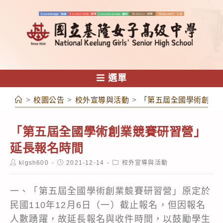
跳
轉
至
主
要
內
選單
容
>
校園公告
>
校外宣導與活動
>
「第五屆全國學術創業
「第五屆全國學術創業競賽研習營」
延長報名時間
Post
Post
Post
klgsh600
2021-12-14
校外宣導與活動
author:
published:
category:
一、「第五屆全國學術創業競賽研習營」原定於
民國110年12月6日（一）截止報名，但因報名
人數踴躍，故延長報名與收件時間，以鼓勵學生