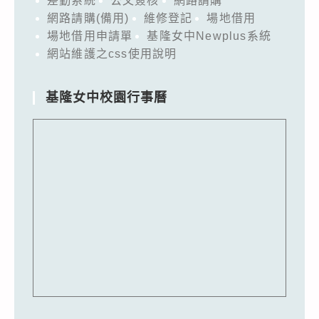
差勤系統
公文簽核
網路請購
網路請購(備用)
維修登記
場地借用
場地借用申請單
基隆女中Newplus系統
網站維護之css使用說明
基隆女中校園行事曆