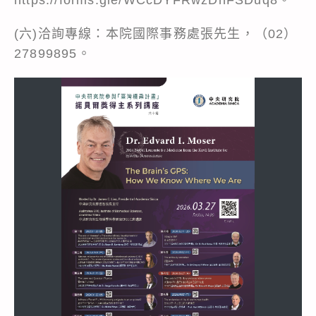
(六)洽詢專線：本院國際事務處張先生，（02）
27899895。