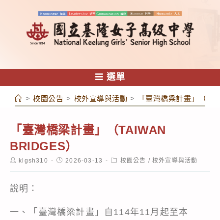
跳
轉
至
主
要
內
選單
容
>
校園公告
>
校外宣導與活動
>
「臺灣橋梁計畫」（TAIW
「臺灣橋梁計畫」（TAIWAN
BRIDGES）
Post
Post
Post
klgsh310
2026-03-13
校園公告
/
校外宣導與活動
author:
published:
category:
說明：
一、「臺灣橋梁計畫」自114年11月起至本