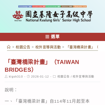
跳
轉
至
主
要
內
選單
容
>
校園公告
>
校外宣導與活動
>
「臺灣橋梁計畫」（TAIW
「臺灣橋梁計畫」（TAIWAN
BRIDGES）
Post
Post
Post
klgsh310
2026-01-12
校園公告
/
校外宣導與活動
author:
published:
category:
說明：
一、「臺灣橋梁計畫」自114年11月起至本