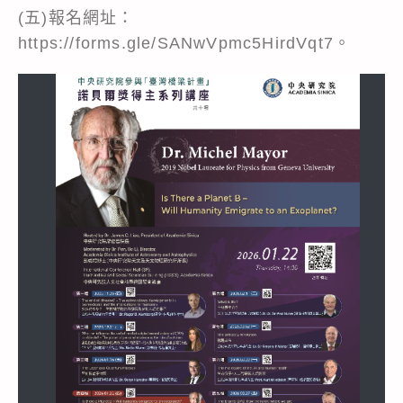
(五)報名網址：
https://forms.gle/SANwVpmc5HirdVqt7
。