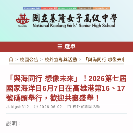
跳
轉
至
主
要
內
選單
容
>
校園公告
>
校外宣導與活動
>
「與海同行 想像未來」！
「與海同行 想像未來」！2026第七屆
國家海洋日6月7日在高雄港第16、17
號碼頭舉行，歡迎共襄盛舉！
Post
Post
Post
klgsh312
2026-06-02
校外宣導與活動
author:
published:
category:
說明：