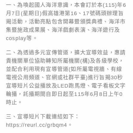
一、為喚起國人海洋意識，本會訂於本(115)年6
月7日(星期日)假高雄港第16、17號碼頭辦理旨
揭活動，活動亮點包含開幕暨頒獎典禮、海洋市
集暨施政成果展、海洋戲劇表演、海洋遊行及
cosplay等。
二、為透過多元宣傳管道，擴大宣導效益，惠請
貴機關單位協助轉知所屬機關(構)及各級學校，
並配合利用現有宣導管道(如所屬電視牆、有線
電視公用頻道、官網或社群平臺)進行旨揭30秒
宣導短片公益播放及LED跑馬燈、電子看板文字
輪播，託播期間自即日起至115年6月8日上午0
時止。
三、宣導短片下載連結如下：
https://reurl.cc/grbqm4。