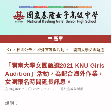
跳
轉
至
主
要
內
選單
容
>
校園公告
>
校外宣導與活動
>
「開南大學女團甄選2021
「開南大學女團甄選2021 KNU Girls
Audition」活動，為配合海外作業，
女團報名時間延長訊息。
Post
Post
Post
klgsh312
2021-12-16
校外宣導與活動
author:
published:
category:
說明：