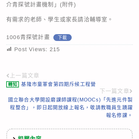
介青探號計畫機制」(附件)
有需求的老師、學生或家長請洽輔導室。
1006青探號計畫
下載
Post Views:
215
上一篇文章
Read
基隆市童軍會第四期斥候工程營
轉知
more
下一篇文章
articles
國立聯合大學開設磨課師課程(MOOCs)「先進元件製
程整合」，即日起開放線上報名，敬請教職員生踴躍
報名修課。
相關內容