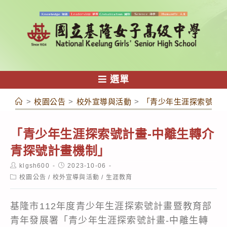
跳
轉
至
主
要
內
選單
容
>
校園公告
>
校外宣導與活動
>
「青少年生涯探索號計畫
「青少年生涯探索號計畫-中離生轉介
青探號計畫機制」
Post
Post
klgsh600
2023-10-06
author:
published:
Post
校園公告
/
校外宣導與活動
/
生涯教育
category:
基隆市112年度青少年生涯探索號計畫暨教育部
青年發展署「青少年生涯探索號計畫-中離生轉