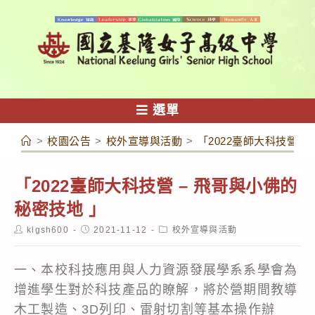
跳
轉
至
主
要
內
選單
容
>
校園公告
>
校外宣導與活動
>
「2022臺師大科技營 –
「2022臺師大科技營 – 飛哥與小佛的
秘密技地 」
Post
Post
Post
klgsh600
2021-11-12
校外宣導與活動
author:
published:
category:
一、本校科技應用與人力資源發展學系系學會為
增進學生對於科技產品的瞭解，將於營期間教導
木工製造、3D列印、雷射切割等基本操作辦