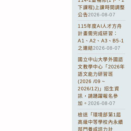
114-2重補修(1下、2
下課程)上課時間調整
公告
2026-08-07
115年度AI人才方舟
計畫需完成研習：
A1、A2、A3、B5-1
之連結
2026-08-07
國立中山大學外國語
文教學中心「2026年
語文能力研習班
(2026 /09 ~
2026/12)」招生資
訊，請踴躍報名參
加。
2026-08-07
檢送「環境部第1屆
高級中等學校內永續
部門養成培力計