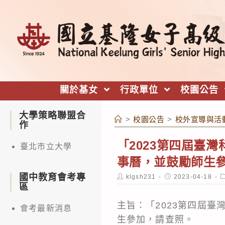
跳
轉
至
主
要
內
關於基女
行政單位
校園公告
容
大學策略聯盟合
>
校園公告
>
校外宣導與活
作
「2023第四屆臺灣
臺北市立大學
事曆，並鼓勵師生
國中教育會考專
Post
Post
P
klgsh231
2023-04-18
author:
published:
c
區
主旨：「2023第四屆臺
會考最新消息
生參加，請查照。