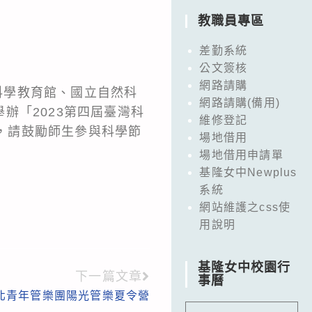
教職員專區
差勤系統
公文簽核
網路請購
灣科學教育館、國立自然科
網路請購(備用)
辦「2023第四屆臺灣科
維修登記
re），請鼓勵師生參與科學節
場地借用
場地借用申請單
基隆女中Newplus
系統
網站維護之css使
用說明
基隆女中校園行
下一篇文章
事曆
北青年管樂團陽光管樂夏令營