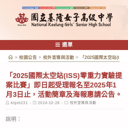
跳
轉
至
主
要
內
選單
容
>
校園公告
>
校外宣導與活動
>
「2025國際太空站(I
「2025國際太空站(ISS)零重力實驗提
案比賽」即日起受理報名至2025年1
月3日止，活動簡章及海報惠請公告。
Post
Post
Post
klgsh231
2024-10-28
校外宣導與活動
author:
published:
category:
說明：