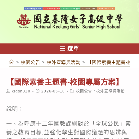
跳
轉
至
主
要
內
選單
容
>
校園公告
>
校外宣導與活動
>
【國際素養主題書-校園
【國際素養主題書-校園專屬方案】
Post
Post
Post
klgsh310
2026-05-18
校園公告
/
校外宣導與活動
author:
published:
category:
說明：
一、為呼應十二年國教課綱對於「全球公民」素
養之教育目標,並強化學生對國際議題的思辨與