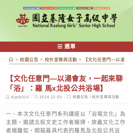
跳
轉
至
主
要
內
選單
容
>
校園公告
>
校外宣導與活動
>
【文化任意門—以湯會友
【文化任意門—以湯會友，一起來聊
「浴」：羅 馬x北投公共浴場】
Post
Post
Post
klgsh310
2024-12-03
校園公告
/
校外宣導與活動
author:
published:
category:
一、本次文化任意門系列講座以「浴場文化」為
主題，邀請北投文史工作者楊燁、旅義文化工作
者楊馥如，開箱最具代表的羅馬及北投公共浴