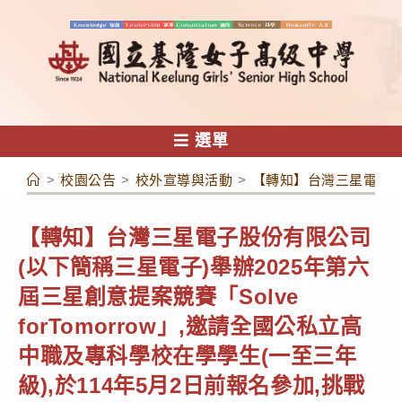
跳
轉
至
主
要
內
選單
容
>
校園公告
>
校外宣導與活動
>
【轉知】台灣三星電子股份
【轉知】台灣三星電子股份有限公司
(以下簡稱三星電子)舉辦2025年第六
屆三星創意提案競賽「Solve
forTomorrow」,邀請全國公私立高
中職及專科學校在學學生(一至三年
級),於114年5月2日前報名參加,挑戰