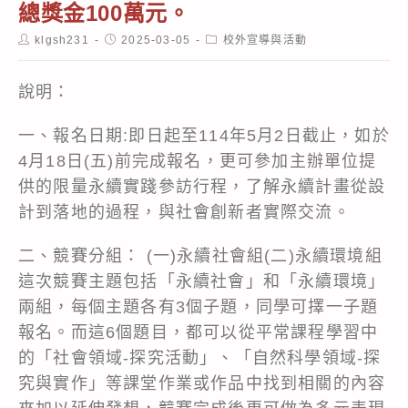
總獎金100萬元。
Post
Post
Post
klgsh231
2025-03-05
校外宣導與活動
author:
published:
category:
說明：
一、報名日期:即日起至114年5月2日截止，如於
4月18日(五)前完成報名，更可參加主辦單位提
供的限量永續實踐參訪行程，了解永續計畫從設
計到落地的過程，與社會創新者實際交流。
二、競賽分組： (一)永續社會組(二)永續環境組
這次競賽主題包括「永續社會」和「永續環境」
兩組，每個主題各有3個子題，同學可擇一子題
報名。而這6個題目，都可以從平常課程學習中
的「社會領域-探究活動」、「自然科學領域-探
究與實作」等課堂作業或作品中找到相關的內容