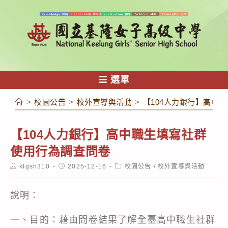
跳
轉
至
主
要
內
選單
容
>
校園公告
>
校外宣導與活動
>
【104人力銀行】高中
【104人力銀行】高中職生填寫社群
使用行為調查問卷
Post
Post
Post
klgsh310
2025-12-16
校園公告
/
校外宣導與活動
author:
published:
category:
說明：
一、目的：藉由問卷結果了解全臺高中職生社群