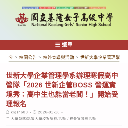
跳
轉
至
主
要
內
選單
容
>
校園公告
>
校外宣導與活動
>
世新大學企業管理學系辦
世新大學企業管理學系辦理寒假高中
營隊「2026 世新企管BOSS 營運實
境秀：高中生也能當老闆！」開始受
理報名
Post
Post
klgsh600
2026-01-16
author:
published:
Post
大學營隊/認識大學校系課程/活動
/
校外宣導與活動
category: