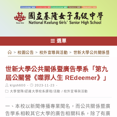
跳
轉
至
主
要
內
選單
容
>
校園公告
>
校外宣導與活動
>
世新大學公共關係暨廣告學
世新大學公共關係暨廣告學系「第九
屆公關營《噬罪人生 REdeemer》」
Post
Post
klgsh600
2023-11-23
author:
published:
Post
大學營隊/認識大學校系課程/活動
/
校外宣導與活動
category:
一、本校以新聞傳播專業聞名，而公共關係暨廣
告學系相較其它大學的廣告相關科系，除了有廣