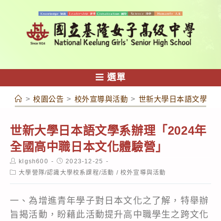
跳
轉
至
主
要
內
選單
容
>
校園公告
>
校外宣導與活動
>
世新大學日本語文學系辦
世新大學日本語文學系辦理「2024年
全國高中職日本文化體驗營」
Post
Post
klgsh600
2023-12-25
author:
published:
Post
大學營隊/認識大學校系課程/活動
/
校外宣導與活動
category:
一、為增進青年學子對日本文化之了解，特舉辦
旨揭活動，盼藉此活動提升高中職學生之跨文化