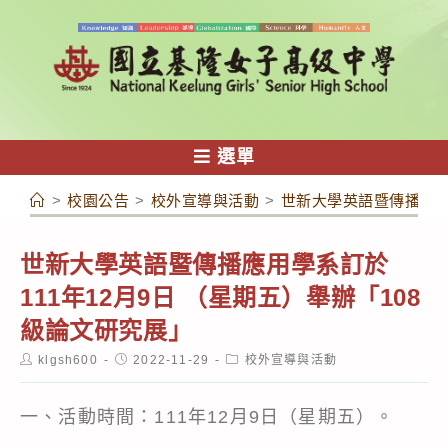
跳
轉
至
主
要
內
選單
容
>
校園公告
>
校外宣導與活動
>
世新大學英語暨傳播應用學
世新大學英語暨傳播應用學系訂於
111年12月9日 （星期五）舉辦「108
級論文研究展」
Post
Post
Post
klgsh600
2022-11-29
校外宣導與活動
author:
published:
category:
一、活動時間：111年12月9日（星期五）。