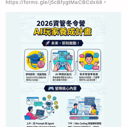
https://forms.gle/j5cBfygtMaCBCdx68
。