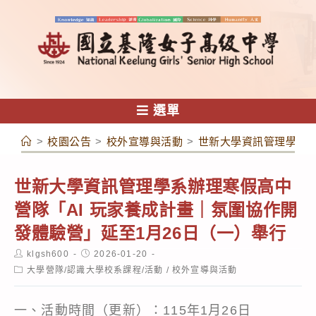
跳
轉
至
主
要
內
選單
容
>
校園公告
>
校外宣導與活動
>
世新大學資訊管理學系辦
世新大學資訊管理學系辦理寒假高中
營隊「AI 玩家養成計畫｜氛圍協作開
發體驗營」延至1月26日（一）舉行
Post
Post
klgsh600
2026-01-20
author:
published:
Post
大學營隊/認識大學校系課程/活動
/
校外宣導與活動
category:
一、活動時間（更新）：115年1月26日