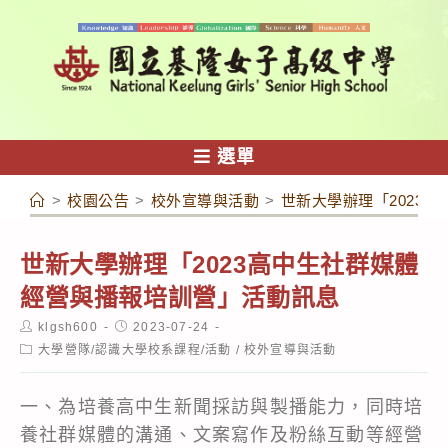
跳
轉
至
主
要
內
選單
容
>
校園公告
>
校外宣導與活動
>
世新大學辦理「2023
世新大學辦理「2023高中生社群媒體
經營與播報培訓營」活動訊息
Post
Post
klgsh600
2023-07-24
author:
published:
Post
大學營隊/認識大學校系課程/活動
/
校外宣導與活動
category:
一、為培養高中生新聞採訪與製播能力，同時培
養社群媒體的溝通、文案寫作及粉絲互動等經營