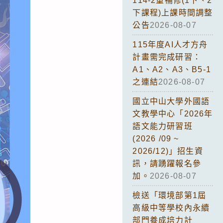
114-2重補修(1下、2
下課程)上課時間調整
公告
2026-08-07
115年度AI人才方舟
計畫需完成研習：
A1、A2、A3、B5-1
之連結
2026-08-07
國立中山大學外國語
文教學中心「2026年
語文能力研習班
(2026 /09 ~
2026/12)」招生資
訊，請踴躍報名參
加。
2026-08-07
檢送「環境部第1屆
高級中等學校內永續
部門養成培力計