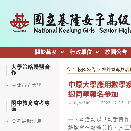
跳
轉
至
主
要
內
關於基女
行政單位
校園公告
容
大學策略聯盟合
>
校園公告
>
校外宣導與活
作
中原大學應用數學系
臺北市立大學
迎同學報名參加
國中教育會考專
Post
Post
P
klgsh600
2022-12-23
author:
published:
c
區
一、本活動以「動手實作
會考最新消息
解數學在數據分析、人工