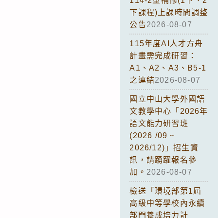
114-2重補修(1下、2
下課程)上課時間調整
公告
2026-08-07
115年度AI人才方舟
計畫需完成研習：
A1、A2、A3、B5-1
之連結
2026-08-07
國立中山大學外國語
文教學中心「2026年
語文能力研習班
(2026 /09 ~
2026/12)」招生資
訊，請踴躍報名參
加。
2026-08-07
檢送「環境部第1屆
高級中等學校內永續
部門養成培力計