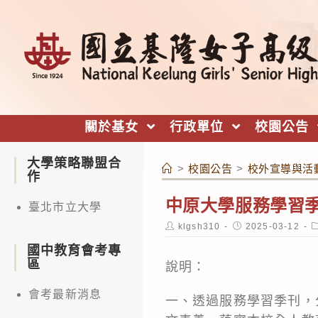
跳
轉
至
主
要
內
關於基女
行政單位
校園公告
容
大學策略聯盟合
>
校園公告
>
校外宣導與活
作
中原大學服務學習季刊
臺北市立大學
Post
Post
P
klgsh310
2025-03-12
author:
published:
c
國中教育會考專
區
說明：
會考最新消息
一、透過服務學習季刊，