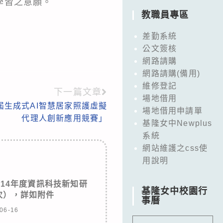
學習之意願。
教職員專區
差勤系統
公文簽核
網路請購
網路請購(備用)
維修登記
下一篇文章
場地借用
屆生成式AI智慧居家照護虛擬
場地借用申請單
代理人創新應用競賽」
基隆女中Newplus
系統
網站維護之css使
用說明
14年度資訊科技新知研
基隆女中校園行
次），詳如附件
事曆
06-16