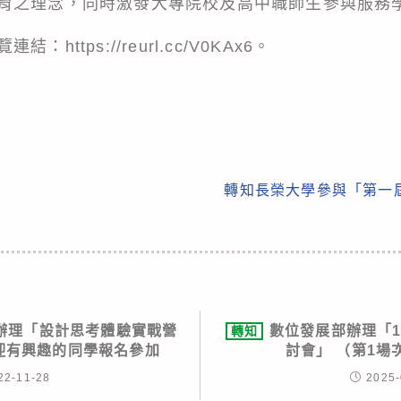
育之理念，同時激發大專院校及高中職師生參與服務
覽連結：
https://reurl.cc/V0KAx6
。
轉知長榮大學參與「第一
辦理「設計思考體驗實戰營
數位發展部辦理「1
轉知
歡迎有興趣的同學報名參加
討會」 （第1場
22-11-28
2025-