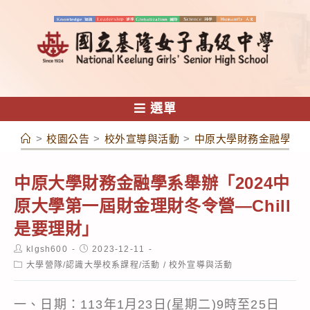
跳
轉
至
主
要
內
選單
容
>
校園公告
>
校外宣導與活動
>
中原大學財務金融學系舉辦
中原大學財務金融學系舉辦「2024中
原大學第一屆財金理財冬令營—Chill
是要理財」
Post
Post
klgsh600
2023-12-11
author:
published:
Post
大學營隊/認識大學校系課程/活動
/
校外宣導與活動
category:
一、日期：113年1月23日(星期二)9時至25日