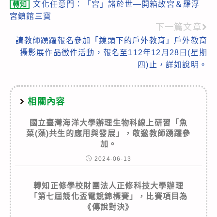
文化任意門：「宮」諸於世—開箱故宮＆羅浮
轉知
more
宮鎮館三寶
articles
下一篇文章
請教師踴躍報名參加「鏡頭下的戶外教育」戶外教育
攝影展作品徵件活動，報名至112年12月28日(星期
四)止，詳如說明。
相關內容
國立臺灣海洋大學辦理生物科線上研習「魚
菜(藻)共生的應用與發展」，敬邀教師踴躍參
加。
2024-06-13
轉知正修學校財團法人正修科技大學辦理
「第七屆競化盃電競錦標賽」，比賽項目為
《傳說對決》