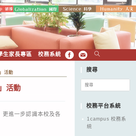
學生家長專區
校務系統
FB
EMAIL
搜尋
禮」活動
Search
禮」活動
for:
校務平台系統
，更進一步認識本校及各
1campus 校務系
統