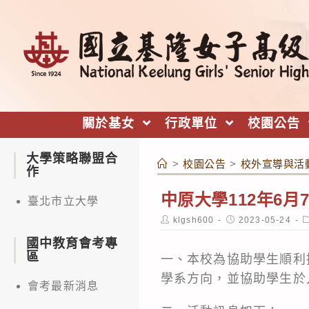
跳
轉
至
主
要
內
關於基女
行政單位
校園公告
容
大學策略聯盟合
>
校園公告
>
校外宣導與活
作
中原大學112年6
臺北市立大學
Post
Post
P
klgsh600
2023-05-24
author:
published:
c
國中教育會考專
區
一、本校為協助學生順利
學系方向，並協助學生於
會考最新消息