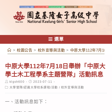
跳
轉
至
主
要
內
選單
容
>
校園公告
>
校外宣導與活動
>
中原大學112年7月1
中原大學112年7月18日舉辦「中原大
學土木工程學系主題營隊」活動訊息
Post
Post
klgsh600
2023-07-11
author:
published:
Post
大學營隊/認識大學校系課程/活動
/
校外宣導與活動
category:
一、活動訊息如下：