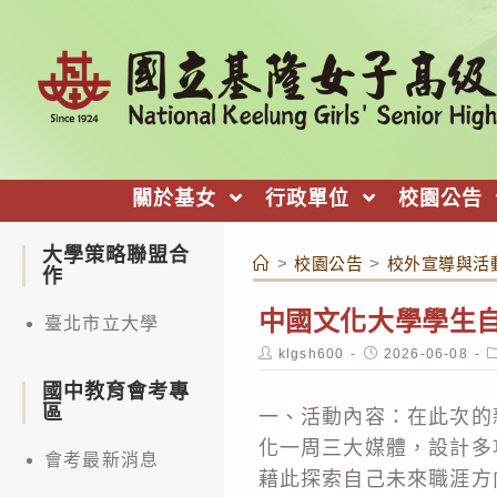
跳
轉
至
主
要
內
關於基女
行政單位
校園公告
容
大學策略聯盟合
>
校園公告
>
校外宣導與活
作
中國文化大學學生
臺北市立大學
Post
Post
P
klgsh600
2026-06-08
author:
published:
c
國中教育會考專
區
一、活動內容：在此次的
化一周三大媒體，設計多
會考最新消息
藉此探索自己未來職涯方