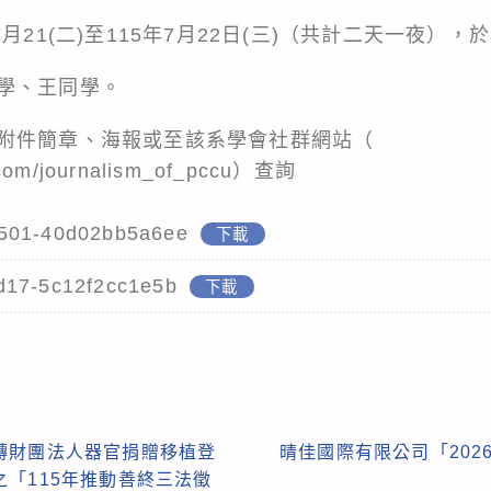
月21(二)至115年7月22日(三)（共計二天一夜）
學、王同學。
附件簡章、海報或至該系學會社群網站（
m.com/journalism_of_pccu）查詢
501-40d02bb5a6ee
下載
d17-5c12f2cc1e5b
下載
轉財團法人器官捐贈移植登
晴佳國際有限公司「202
「115年推動善終三法徵