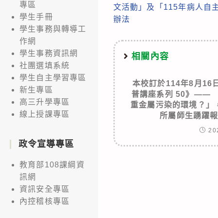
articles
專區
文活動」及「115年病人自
學生手冊
辦法
學生事務與轉導工
作網
學生事務資訊網
相關內容
社團選填系統
學生自主學習專區
本校訂於114年8月1
新生專區
普講座系列 50》——
高三升學專區
重金屬污染的環境？」
線上授課專區
所屬師生踴躍
20
政令宣導專區
教育部108課綱資
訊網
資訊安全專區
內控稽核專區