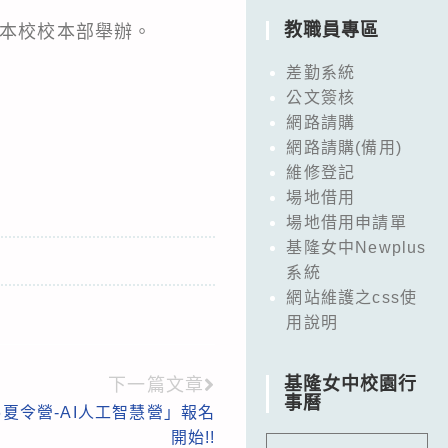
教職員專區
，於本校校本部舉辦。
差勤系統
公文簽核
網路請購
網路請購(備用)
維修登記
場地借用
場地借用申請單
基隆女中Newplus
系統
網站維護之css使
用說明
基隆女中校園行
下一篇文章
事曆
6夏令營-AI人工智慧營」報名
開始!!