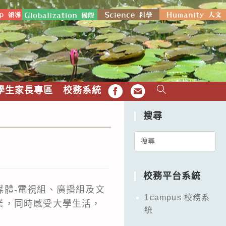
學生家長專區
校務系統
FB
EMAIL
搜尋
Search
for:
校務平台系統
體-電視組、廣播組及文
1campus 校務系
業，同時感受大學生活，
統