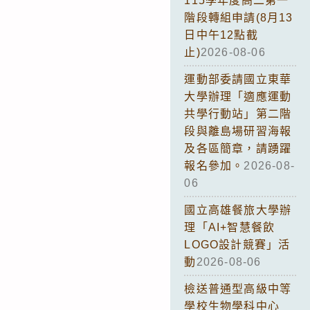
115學年度高二第一
階段轉組申請(8月13
日中午12點截
止)
2026-08-06
運動部委請國立東華
大學辦理「適應運動
共學行動站」第二階
段與離島場研習海報
及各區簡章，請踴躍
報名參加。
2026-08-
06
國立高雄餐旅大學辦
理「AI+智慧餐飲
LOGO設計競賽」活
動
2026-08-06
檢送普通型高級中等
學校生物學科中心