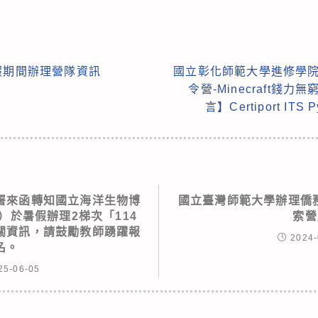
假期間辦理營隊資訊
國立彰化師範大學進修學院
令營-Minecraft錢
言】Certiport I
署來函轉知國立海洋生物博
國立臺灣師範大學辦理僑務
）於暑假辦理2梯次「114
索營
關資訊，請鼓勵教師踴躍報
2024-
名。
25-06-05