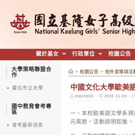
跳
轉
至
主
要
內
關於基女
行政單位
校園公告
容
大學策略聯盟合
>
校園公告
>
校外宣導與活
作
中國文化大學歐美
臺北市立大學
Post
Post
P
klgsh600
2025-11-06
author:
published:
c
國中教育會考專
區
一、本校歐美語文學系規
元風貌，活動說明如後。
會考最新消息