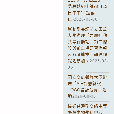
115學年度高二第一
階段轉組申請(8月13
日中午12點截
止)
2026-08-06
運動部委請國立東華
大學辦理「適應運動
共學行動站」第二階
段與離島場研習海報
及各區簡章，請踴躍
報名參加。
2026-08-
06
國立高雄餐旅大學辦
理「AI+智慧餐飲
LOGO設計競賽」活
動
2026-08-06
檢送普通型高級中等
學校生物學科中心