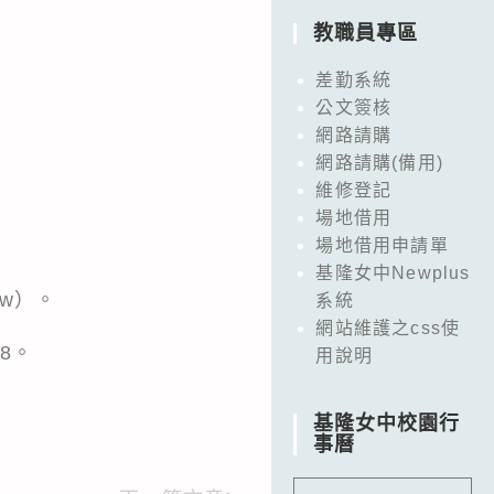
教職員專區
差勤系統
公文簽核
網路請購
網路請購(備用)
維修登記
場地借用
場地借用申請單
基隆女中Newplus
tw
）。
系統
網站維護之css使
8。
用說明
基隆女中校園行
事曆