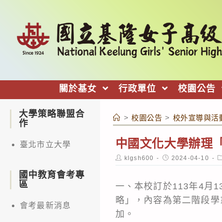
跳
轉
至
主
要
內
關於基女
行政單位
校園公告
容
大學策略聯盟合
>
校園公告
>
校外宣導與活
作
中國文化大學辦理「
臺北市立大學
Post
Post
P
klgsh600
2024-04-10
author:
published:
c
國中教育會考專
區
一、本校訂於113年4月
略」，內容為第二階段學
會考最新消息
加。