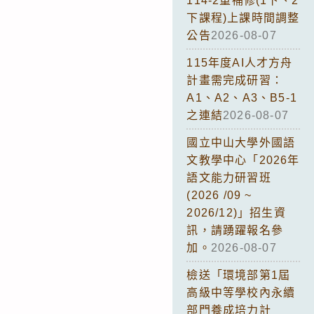
114-2重補修(1下、2
下課程)上課時間調整
公告
2026-08-07
115年度AI人才方舟
計畫需完成研習：
A1、A2、A3、B5-1
之連結
2026-08-07
國立中山大學外國語
文教學中心「2026年
語文能力研習班
(2026 /09 ~
2026/12)」招生資
訊，請踴躍報名參
加。
2026-08-07
檢送「環境部第1屆
高級中等學校內永續
部門養成培力計