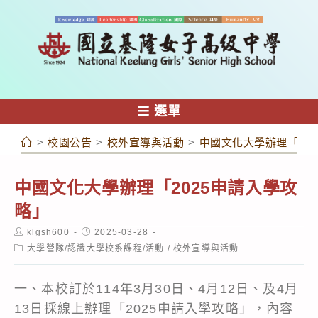
跳
轉
至
主
要
內
選單
容
>
校園公告
>
校外宣導與活動
>
中國文化大學辦理「20
中國文化大學辦理「2025申請入學攻
略」
Post
Post
klgsh600
2025-03-28
author:
published:
Post
大學營隊/認識大學校系課程/活動
/
校外宣導與活動
category:
一、本校訂於114年3月30日、4月12日、及4月
13日採線上辦理「2025申請入學攻略」，內容