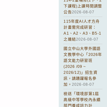
114-2重補修(1下、2
下課程)上課時間調整
公告
2026-08-07
115年度AI人才方舟
計畫需完成研習：
A1、A2、A3、B5-1
之連結
2026-08-07
國立中山大學外國語
文教學中心「2026年
語文能力研習班
(2026 /09 ~
2026/12)」招生資
訊，請踴躍報名參
加。
2026-08-07
檢送「環境部第1屆
高級中等學校內永續
部門養成培力計