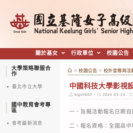
跳
轉
至
主
要
內
關於基女
行政單位
校園公告
容
大學策略聯盟合
>
校園公告
>
校外宣導與活
作
中國科技大學影視
臺北市立大學
Post
Post
P
klgsh600
2024-03-14
author:
published:
c
國中教育會考專
區
一、旨揭活動報名日期自即
會考最新消息
二、報名資格：全國高中