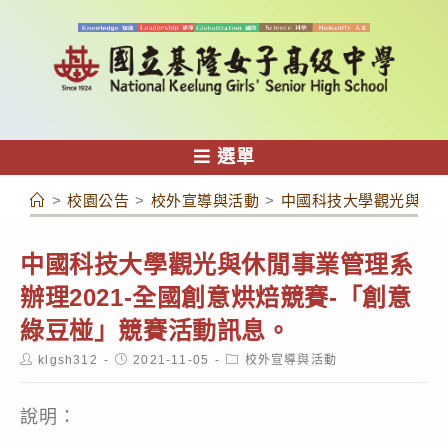
跳
轉
至
主
要
內
選單
容
>
校園公告
>
校外宣導與活動
>
中國科技大學觀光與休閒
中國科技大學觀光與休閒事業管理系
辦理2021-全國創意烘焙競賽-「創意
綠豆椪」競賽活動訊息。
Post
Post
Post
klgsh312
2021-11-05
校外宣導與活動
author:
published:
category:
說明：