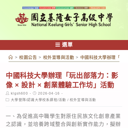
跳
轉
至
主
要
內
選單
容
>
校園公告
>
校外宣導與活動
>
中國科技大學辦理「玩出部
中國科技大學辦理「玩出部落力：影
像 × 設計 × 創業體驗工作坊」活動
Post
Post
klgsh600
2026-04-16
author:
published:
Post
大學營隊/認識大學校系課程/活動
/
校外宣導與活動
category:
一、為促進高中職學生對原住民族文化創意產業
之認識，並培養跨域整合與創新實作能力，擬辦