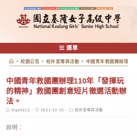
跳
轉
至
主
要
內
選單
容
>
校園公告
>
校外宣導與活動
>
中國青年救國團辦理11
中國青年救國團辦理110年「發揮玩
的精神」救國團創意短片徵選活動辦
法。
Post
Post
Post
klgsh312
2021-10-15
校外宣導與活動
author:
published:
category:
說明：