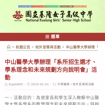
跳
轉
至
主
要
內
選單
容
>
校園公告
>
校外宣導與活動
>
中山醫學大學辦理「系
中山醫學大學辦理「系所招生選才、
學系理念和未來規劃方向說明會」活
動
Post
Post
Post
klgsh600
2024-02-01
升學輔導
/
校外宣導與活動
author:
published:
category:
一、活動目的：為使家長和學生深入瞭解中山醫
學大學各學系的教學理念和未來規劃方向，特辦