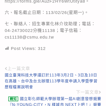
https://forms.gle/AuzF2HY6WtUtitya8
。
六、報名截止日期：113/02/26(星期一)。
七、聯絡人：招生專業化林介玟助理；電話：
04-24730022分機11138；電子信箱：
cs11138@csmu.edu.tw
Post Views:
312
上一篇文章
Read
國立臺灣科技大學謹訂於113年3月2日、3日及10日
more
在高雄、台中及台北辦理113學年度申請入學暨學習
articles
歷程檔案說明會
下一篇文章
國立彰化師範大學辦理第一屆AI創意發想競賽
轉知
『N-YOUNG-CITY，N 樣城市 NEXT上吧！』競賽