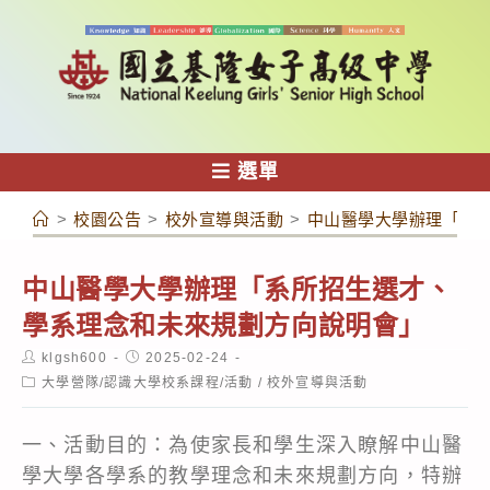
跳
轉
至
主
要
內
選單
容
>
校園公告
>
校外宣導與活動
>
中山醫學大學辦理「系
中山醫學大學辦理「系所招生選才、
學系理念和未來規劃方向說明會」
Post
Post
klgsh600
2025-02-24
author:
published:
Post
大學營隊/認識大學校系課程/活動
/
校外宣導與活動
category:
一、活動目的：為使家長和學生深入瞭解中山醫
學大學各學系的教學理念和未來規劃方向，特辦