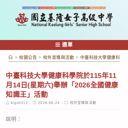
跳
轉
至
主
要
內
選單
容
>
校園公告
>
校外宣導與活動
>
中臺科技大學健康科學院於
中臺科技大學健康科學院於115年11
月14日(星期六)舉辦「2026全國健康
知識王」活動
Post
Post
Post
klgsh312
2026-06-24
校外宣導與活動
author:
published:
category:
說明：