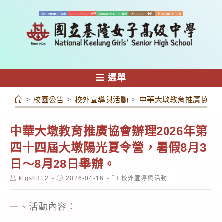
跳
轉
至
主
要
內
選單
容
>
校園公告
>
校外宣導與活動
>
中華大墩教育推廣協會辦
中華大墩教育推廣協會辦理2026年第
四十四屆大墩陽光夏令營，暑假8月3
日～8月28日舉辦。
Post
Post
Post
klgsh312
2026-04-16
校外宣導與活動
author:
published:
category:
一、活動內容：