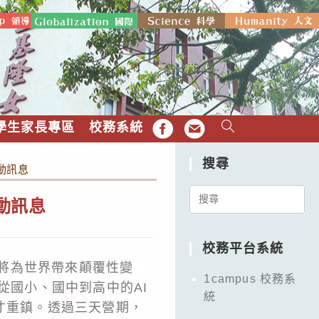
學生家長專區
校務系統
FB
EMAIL
搜尋
動訊息
Search
動訊息
for:
校務平台系統
襲，將為世界帶來顛覆性變
1campus 校務系
從國小、國中到高中的AI
統
才重鎮。透過三天營期，