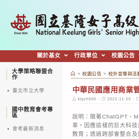
跳
轉
至
主
要
內
關於基女
行政單位
校園公告
容
大學策略聯盟合
>
校園公告
>
校外宣導與活
作
中華民國應用商業管
臺北市立大學
Post
Post
P
klgsh600
2023-11-30
author:
published:
c
國中教育會考專
區
說明：隨著ChatGPT、
革。因應這樣的巨大科技浪
會考最新消息
教育；透過跨部會整合及