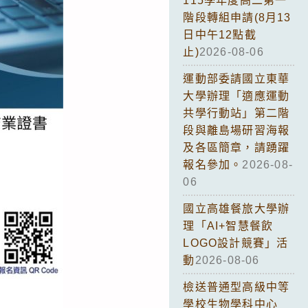
115學年度高二第一
階段轉組申請(8月13
日中午12點截
止)
2026-08-06
運動部委請國立東華
大學辦理「適應運動
共學行動站」第二階
段與離島場研習海報
及各區簡章，請踴躍
報名參加。
2026-08-
06
國立高雄餐旅大學辦
理「AI+智慧餐飲
LOGO設計競賽」活
動
2026-08-06
檢送普通型高級中等
學校生物學科中心