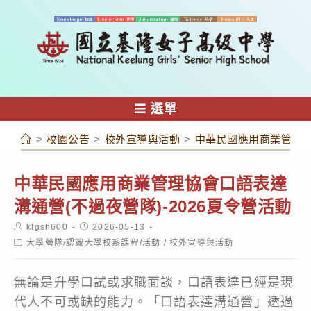
跳
轉
至
主
要
內
選單
容
>
校園公告
>
校外宣導與活動
>
中華民國應用商業管理協會
中華民國應用商業管理協會口語表達
溝通營(不過夜營隊)-2026夏令營活動
Post
Post
klgsh600
2026-05-13
author:
published:
Post
大學營隊/認識大學校系課程/活動
/
校外宣導與活動
category:
無論是升學口試或求職面談，口語表達已經是現
代人不可或缺的能力。「口語表達溝通營」透過