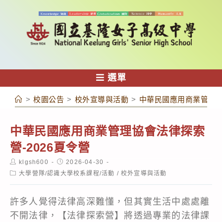
跳
轉
至
主
要
內
選單
容
>
校園公告
>
校外宣導與活動
>
中華民國應用商業管理協
中華民國應用商業管理協會法律探索
營-2026夏令營
Post
Post
klgsh600
2026-04-30
author:
published:
Post
大學營隊/認識大學校系課程/活動
/
校外宣導與活動
category:
許多人覺得法律高深難懂，但其實生活中處處離
不開法律，【法律探索營】將透過專業的法律課