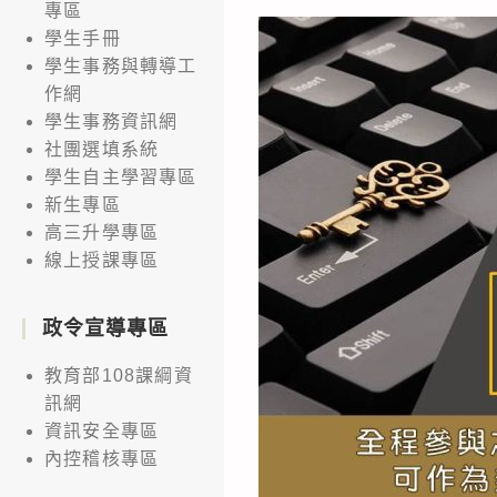
專區
學生手冊
學生事務與轉導工
作網
學生事務資訊網
社團選填系統
學生自主學習專區
新生專區
高三升學專區
線上授課專區
政令宣導專區
教育部108課綱資
訊網
資訊安全專區
內控稽核專區