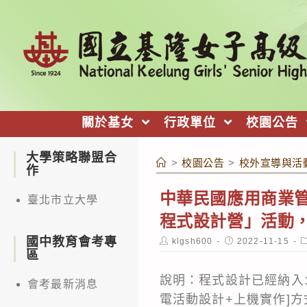
跳
轉
至
主
要
內
關於基女
行政單位
校園公告
容
大學策略聯盟合
>
校園公告
>
校外宣導與活
作
中華民國應用商業管
臺北市立大學
程式設計營」活動
國中教育會考專
Post
Post
P
klgsh600
2022-11-15
author:
published:
c
區
說明：程式設計已經納入1
會考最新消息
電活動設計+上機實作]