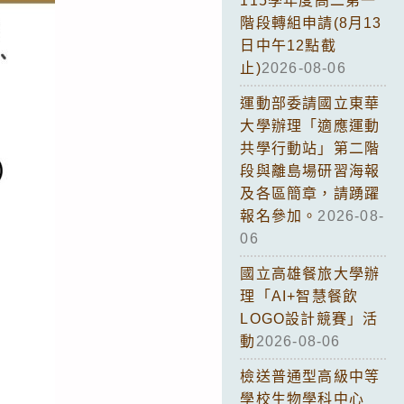
115學年度高二第一
階段轉組申請(8月13
日中午12點截
止)
2026-08-06
運動部委請國立東華
大學辦理「適應運動
共學行動站」第二階
段與離島場研習海報
及各區簡章，請踴躍
報名參加。
2026-08-
06
國立高雄餐旅大學辦
理「AI+智慧餐飲
LOGO設計競賽」活
動
2026-08-06
檢送普通型高級中等
學校生物學科中心