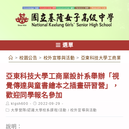
跳
轉
至
主
要
內
選單
容
>
校園公告
>
校外宣導與活動
>
亞東科技大學工商業設
亞東科技大學工商業設計系舉辦「視
覺傳達與童書繪本之插畫研習營」，
歡迎同學報名參加
Post
Post
klgsh600
2022-09-29
author:
published:
Post
大學營隊/認識大學校系課程/活動
/
校外宣導與活動
category:
說明：